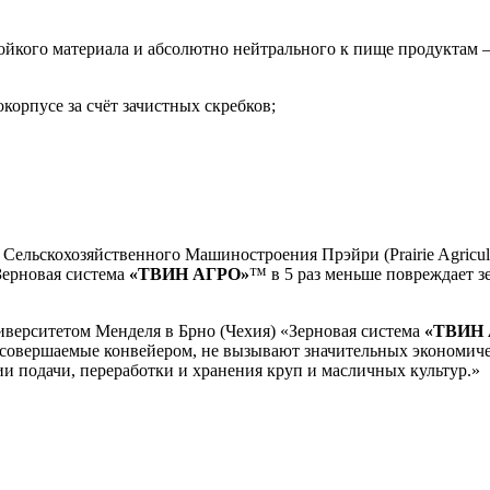
-стойкого материала и абсолютно нейтрального к пище продукта
корпусе за счёт зачистных скребков;
льскохозяйственного Машиностроения Прэйри (Prairie Agricultur
 Зерновая система
«ТВИН АГРО»
™ в 5 раз меньше повреждает з
ниверситетом Менделя в Брно (Чехия) «Зерновая система
«ТВИН 
совершаемые конвейером, не вызывают значительных экономичес
ии подачи, переработки и хранения круп и масличных культур.»