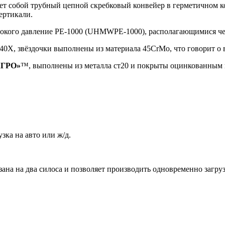
ет собой трубный цепной скребковый конвейер в герметичном ко
вертикали.
окого давление РЕ-1000 (UHMWPE-1000), располагающимися че
 40Х, звёздочки выполнены из материала 45CrMo, что говорит о 
АГРО»
™, выполнены из металла ст20 и покрыты оцинкованным п
зка на авто или ж/д.
на на два силоса и позволяет производить одновременно загрузк