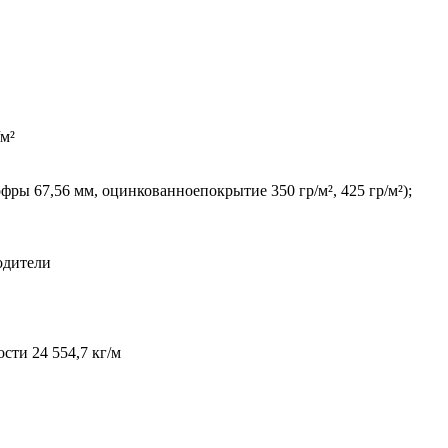
/м²
ры 67,56 мм, оцинкованноепокрытие 350 гр/м², 425 гр/м²);
одители
сти 24 554,7 кг/м