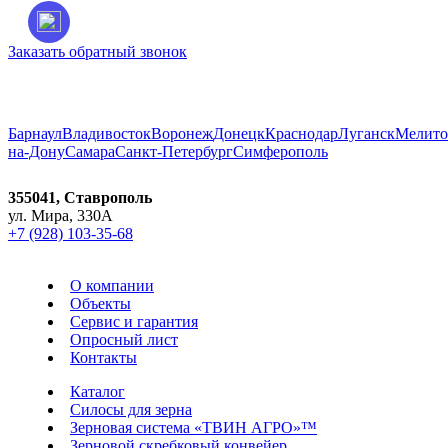
Заказать обратный звонок
Город:
Ставрополь
Барнаул
Владивосток
Воронеж
Донецк
Краснодар
Луганск
Мелито
на-Дону
Самара
Санкт-Петербург
Симферополь
355041, Ставрополь
ул. Мира, 330А
+7 (928) 103-35-68
О компании
Объекты
Сервис и гарантия
Опросный лист
Контакты
Каталог
Силосы для зерна
Зерновая система «ТВИН АГРО»™
Зерновой скребковый конвейер