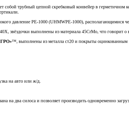
ет собой трубный цепной скребковый конвейер в герметичном ко
вертикали.
окого давление РЕ-1000 (UHMWPE-1000), располагающимися че
 40Х, звёздочки выполнены из материала 45CrMo, что говорит о 
АГРО»
™, выполнены из металла ст20 и покрыты оцинкованным п
зка на авто или ж/д.
на на два силоса и позволяет производить одновременно загрузк