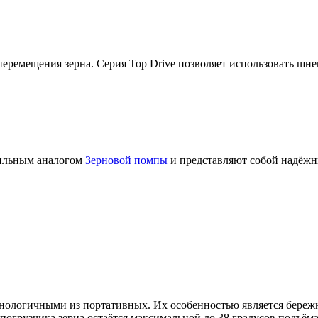
еремещения зерна. Серия Top Drive позволяет использовать шне
бильным аналогом
Зерновой помпы
и представляют собой надёжн
ехнологичными из портативных. Их особенностью является бер
погрузчика зерна остаётся максимальной до 38 градусов подъёма