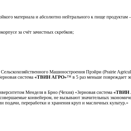
-стойкого материала и абсолютно нейтрального к пище продукта
корпусе за счёт зачистных скребков;
льскохозяйственного Машиностроения Прэйри (Prairie Agricultur
 Зерновая система
«ТВИН АГРО»
™ в 5 раз меньше повреждает з
ниверситетом Менделя в Брно (Чехия) «Зерновая система
«ТВИН 
совершаемые конвейером, не вызывают значительных экономичес
ии подачи, переработки и хранения круп и масличных культур.»