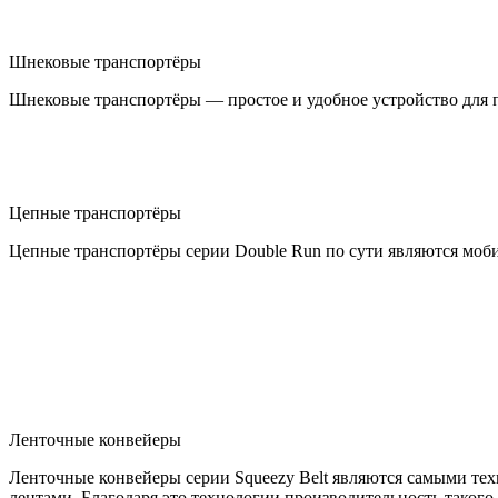
Шнековые транспортёры
Шнековые транспортёры — простое и удобное устройство для п
Цепные транспортёры
Цепные транспортёры серии Double Run по сути являются мо
Ленточные конвейеры
Ленточные конвейеры серии Squeezy Belt являются самыми т
лентами. Благодаря это технологии производительность такого 