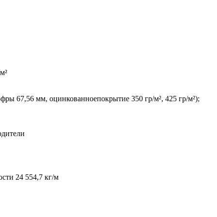
/м²
ры 67,56 мм, оцинкованноепокрытие 350 гр/м², 425 гр/м²);
одители
сти 24 554,7 кг/м